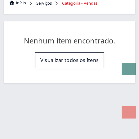
Início
Serviços
Categoria - Vendas
Nenhum item encontrado.
Visualizar todos os Itens
Desenvolvido por Poly Design
Cubo Guia -
www.cuboguia.com.br - Desenvolvimento de Sites e
Sistemas para WEB.
© 2026 ®
Política de Cookies