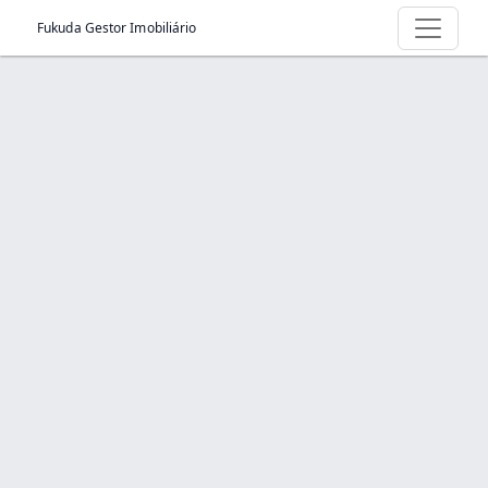
Fukuda Gestor Imobiliário
Página > Quero anunciar meu imóvel
Início
Página