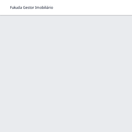
Fukuda Gestor Imobiliário
Página > Corretor Imobiliário
Início
Página