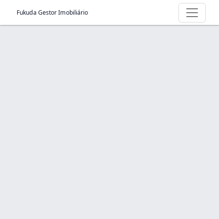
Fukuda Gestor Imobiliário
Produto > apartamento-Curuçá Santo
André
Início
Produto
Item na Promoção